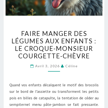
FAIRE
FAIRE MANGER DES
MANGER
LÉGUMES AUX ENFANTS :
DES
LE CROQUE-MONSIEUR
LÉGUMES
AUX
COURGETTE-CHÈVRE
ENFANTS
Avril 3, 2026
Céline
:
LE
CROQUE-
Quand vos enfants décalquent le motif des brocolis
MONSIEUR
sur le bord de l’assiette ou transforment les petits
COURGETTE-
pois en billes de catapulte, la tentation de céder au
CHÈVRE
sempiternel menu pâte-jambon se fait pressante.