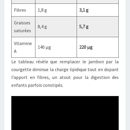
Fibres
1,8 g
3,1 g
Graisses
8,4 g
5,7 g
saturées
Vitamine
140 µg
220 µg
A
Le tableau révèle que remplacer le jambon par la
courgette diminue la charge lipidique tout en dopant
l’apport en fibres, un atout pour la digestion des
enfants parfois constipés.