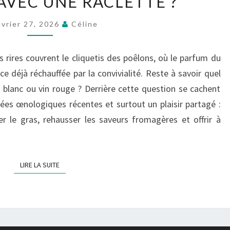
AVEC UNE RACLETTE ?
VINS
:
évrier 27, 2026
Céline
BLANC
OU
s rires couvrent le cliquetis des poêlons, où le parfum du
ROUGE,
 déjà réchauffée par la convivialité. Reste à savoir quel
QUE
in blanc ou vin rouge ? Derrière cette question se cachent
BOIRE
cées œnologiques récentes et surtout un plaisir partagé :
AVEC
rer le gras, rehausser les saveurs fromagères et offrir à
UNE
RACLETTE
?
LIRE LA SUITE
LIRE LA SUITE