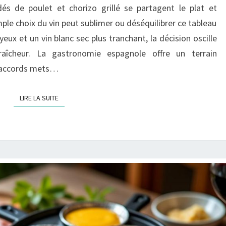
és de poulet et chorizo grillé se partagent le plat et
ACCORDS
ple choix du vin peut sublimer ou déséquilibrer ce tableau
VINS
yeux et un vin blanc sec plus tranchant, la décision oscille
POUR
aîcheur. La gastronomie espagnole offre un terrain
UNE
s accords mets…
PAELLA
MIXTE
LIRE LA SUITE
LIRE LA SUITE