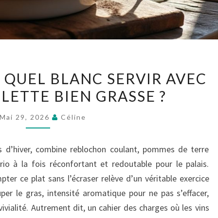
VINS
: QUEL BLANC SERVIR AVEC
DE
LETTE BIEN GRASSE ?
SAVOIE
:
Mai 29, 2026
Céline
QUEL
BLANC
es d’hiver, combine reblochon coulant, pommes de terre
SERVIR
io à la fois réconfortant et redoutable pour le palais.
AVEC
ter ce plat sans l’écraser relève d’un véritable exercice
UNE
uper le gras, intensité aromatique pour ne pas s’effacer,
TARTIFLETTE
ivialité. Autrement dit, un cahier des charges où les vins
BIEN