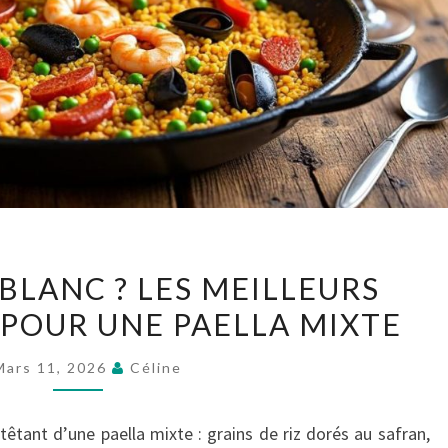
RIOJA
 BLANC ? LES MEILLEURS
OU
 POUR UNE PAELLA MIXTE
VIN
BLANC
Mars 11, 2026
Céline
?
LES
êtant d’une paella mixte : grains de riz dorés au safran,
MEILLEURS