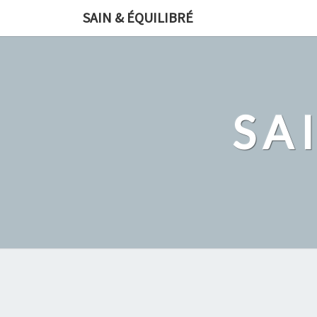
Skip
SAIN & ÉQUILIBRÉ
to
content
SA