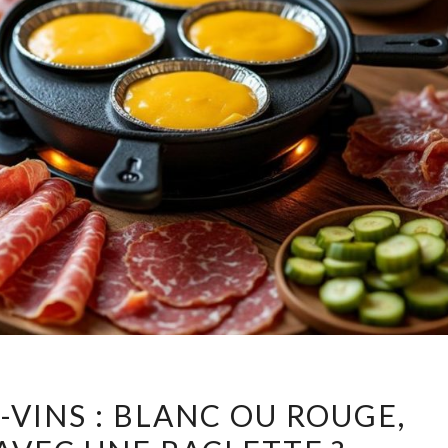
ACCORDS
VINS : BLANC OU ROUGE,
METS-