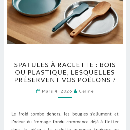
SPATULES
SPATULES À RACLETTE : BOIS
À
OU PLASTIQUE, LESQUELLES
RACLETTE
PRÉSERVENT VOS POÊLONS ?
:
BOIS
Mars 4, 2026
Céline
OU
PLASTIQUE,
LESQUELLES
Le froid tombe dehors, les bougies s’allument et
PRÉSERVENT
l’odeur du fromage fondu commence déjà à flotter
VOS
dans la pièce : la raclette annonce toujours un