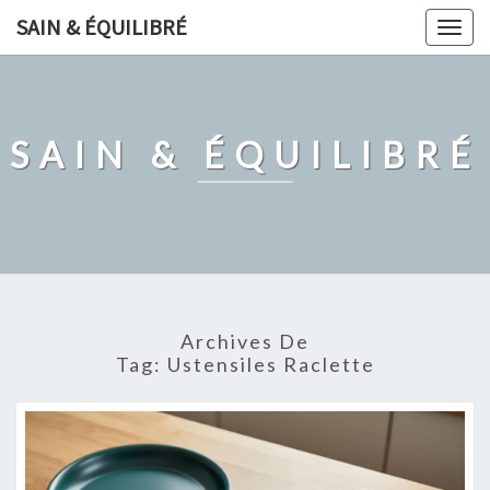
Skip
SAIN & ÉQUILIBRÉ
Togg
to
navig
content
SAIN & ÉQUILIBRÉ
Archives De
Tag:
Ustensiles Raclette