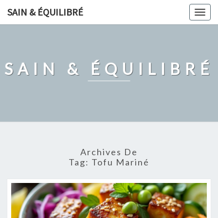
Skip
SAIN & ÉQUILIBRÉ
Togg
to
navig
content
SAIN & ÉQUILIBRÉ
Archives De
Tag:
Tofu Mariné