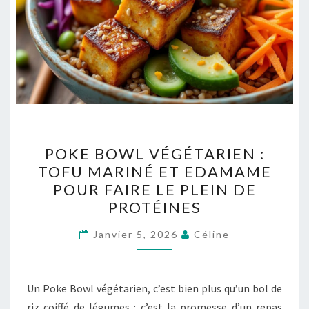
POKE
POKE BOWL VÉGÉTARIEN :
BOWL
TOFU MARINÉ ET EDAMAME
VÉGÉTARIEN
POUR FAIRE LE PLEIN DE
:
PROTÉINES
TOFU
MARINÉ
Janvier 5, 2026
Céline
ET
EDAMAME
Un Poke Bowl végétarien, c’est bien plus qu’un bol de
POUR
riz coiffé de légumes : c’est la promesse d’un repas
FAIRE