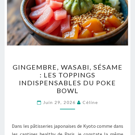
GINGEMBRE,
GINGEMBRE, WASABI, SÉSAME
WASABI,
: LES TOPPINGS
SÉSAME
INDISPENSABLES DU POKE
:
BOWL
LES
TOPPINGS
Juin 29, 2026
Céline
INDISPENSABLES
DU
Dans les pâtisseries japonaises de Kyoto comme dans
POKE
les cantines healthy de Paris, je constate la même
BOWL