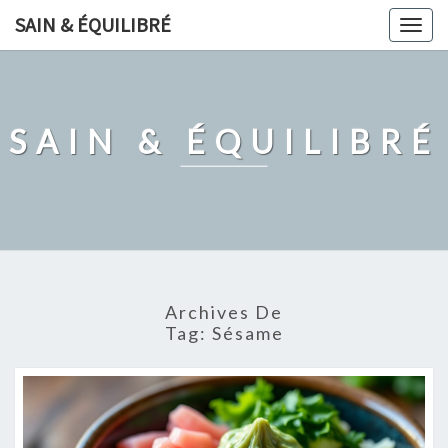
Skip
SAIN & ÉQUILIBRÉ
Togg
to
navig
content
SAIN & ÉQUILIBRÉ
Archives De
Tag:
Sésame