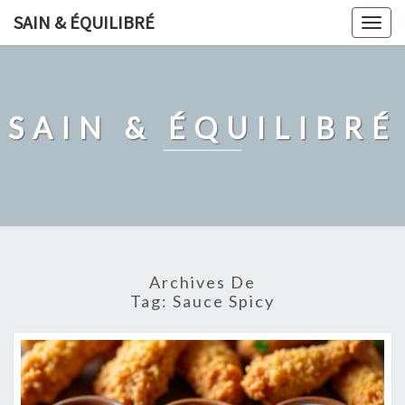
Skip
SAIN & ÉQUILIBRÉ
Togg
to
navig
content
SAIN & ÉQUILIBRÉ
Archives De
Tag:
Sauce Spicy