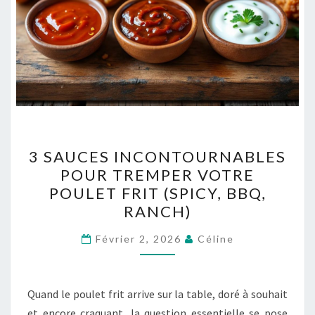
3
3 SAUCES INCONTOURNABLES
SAUCES
POUR TREMPER VOTRE
INCONTOURNABLES
POULET FRIT (SPICY, BBQ,
POUR
RANCH)
TREMPER
VOTRE
Février 2, 2026
Céline
POULET
FRIT
Quand le poulet frit arrive sur la table, doré à souhait
(SPICY,
et encore craquant, la question essentielle se pose
BBQ,