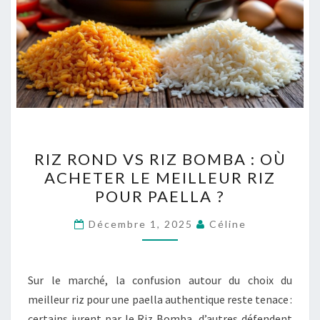
RIZ
RIZ ROND VS RIZ BOMBA : OÙ
ROND
ACHETER LE MEILLEUR RIZ
VS
POUR PAELLA ?
RIZ
BOMBA
Décembre 1, 2025
Céline
:
OÙ
ACHETER
Sur le marché, la confusion autour du choix du
LE
meilleur riz pour une paella authentique reste tenace :
MEILLEUR
certains jurent par le Riz Bomba, d’autres défendent