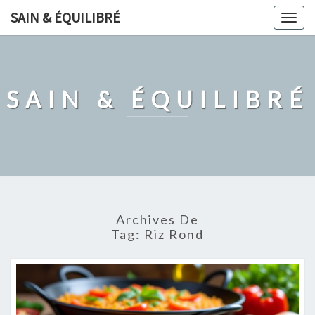
Skip
SAIN & ÉQUILIBRÉ
Togg
to
navig
content
SAIN & ÉQUILIBRÉ
Archives De
Tag:
Riz Rond