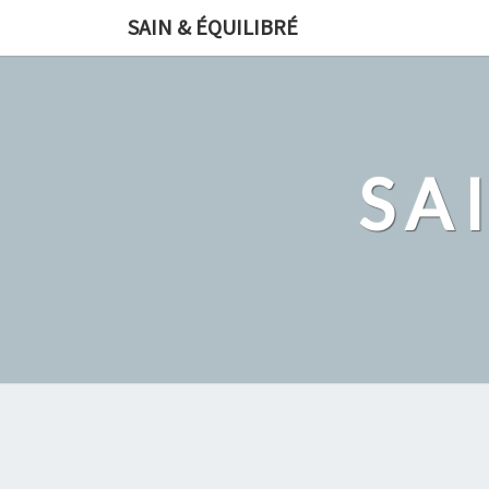
Skip
SAIN & ÉQUILIBRÉ
to
content
SA