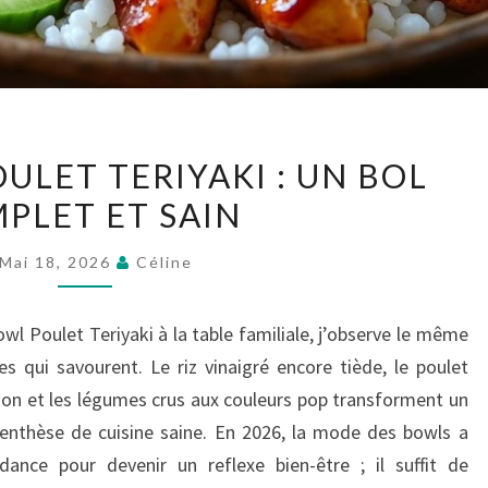
POKE
ULET TERIYAKI : UN BOL
BOWL
PLET ET SAIN
POULET
TERIYAKI
Mai 18, 2026
Céline
:
UN
wl Poulet Teriyaki à la table familiale, j’observe le même
BOL
es qui savourent. Le riz vinaigré encore tiède, le poulet
COMPLET
ison et les légumes crus aux couleurs pop transforment un
ET
renthèse de cuisine saine. En 2026, la mode des bowls a
SAIN
dance pour devenir un reflexe bien-être ; il suffit de