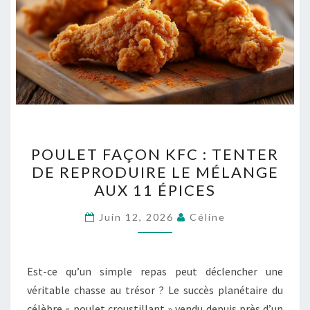
POULET
POULET FAÇON KFC : TENTER
FAÇON
DE REPRODUIRE LE MÉLANGE
KFC
AUX 11 ÉPICES
:
TENTER
Juin 12, 2026
Céline
DE
REPRODUIRE
LE
Est-ce qu’un simple repas peut déclencher une
MÉLANGE
véritable chasse au trésor ? Le succès planétaire du
AUX
célèbre « poulet croustillant » vendu depuis près d’un