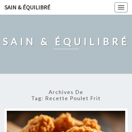
Skip
SAIN & ÉQUILIBRÉ
Togg
to
navig
content
SAIN & ÉQUILIBRÉ
Archives De
Tag:
Recette Poulet Frit