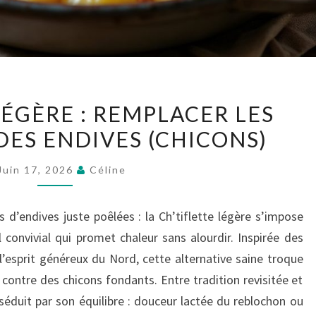
CH’TIFLETTE
LÉGÈRE : REMPLACER LES
LÉGÈRE
DES ENDIVES (CHICONS)
:
REMPLACER
Juin 17, 2026
Céline
LES
PATATES
 d’endives juste poêlées : la Ch’tiflette légère s’impose
PAR
 convivial qui promet chaleur sans alourdir. Inspirée des
DES
’esprit généreux du Nord, cette alternative saine troque
ENDIVES
contre des chicons fondants. Entre tradition revisitée et
(CHICONS)
 séduit par son équilibre : douceur lactée du reblochon ou