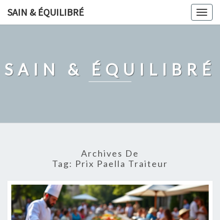
Skip
SAIN & ÉQUILIBRÉ
Togg
to
navig
content
SAIN & ÉQUILIBRÉ
Archives De
Tag:
Prix Paella Traiteur