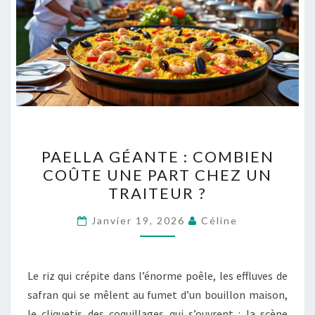
PAELLA
PAELLA GÉANTE : COMBIEN
GÉANTE
COÛTE UNE PART CHEZ UN
:
TRAITEUR ?
COMBIEN
COÛTE
Janvier 19, 2026
Céline
UNE
PART
CHEZ
Le riz qui crépite dans l’énorme poêle, les effluves de
UN
safran qui se mêlent au fumet d’un bouillon maison,
TRAITEUR
le cliquetis des coquillages qui s’ouvrent : la scène