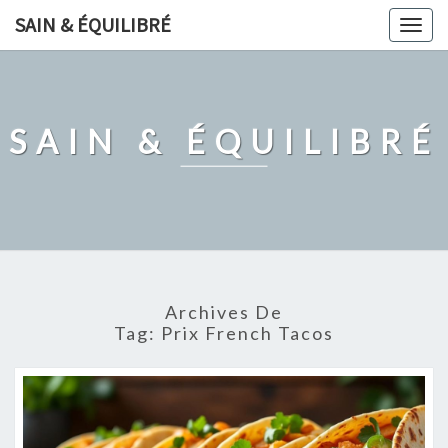
Skip
SAIN & ÉQUILIBRÉ
Togg
to
navig
content
SAIN & ÉQUILIBRÉ
Archives De
Tag:
Prix French Tacos