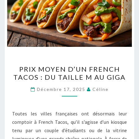
PRIX
PRIX MOYEN D’UN FRENCH
MOYEN
TACOS : DU TAILLE M AU GIGA
D’UN
FRENCH
Décembre 17, 2025
Céline
TACOS
:
DU
Toutes les villes françaises ont désormais leur
TAILLE
comptoir à French Tacos, qu’il s’agisse d’un kiosque
M
tenu par un couple d’étudiants ou de la vitrine
AU
lumineuse d’une grande chaîne nationale. À force de