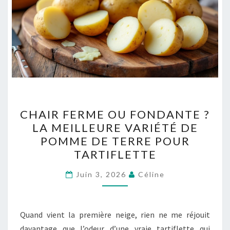
CHAIR
CHAIR FERME OU FONDANTE ?
FERME
LA MEILLEURE VARIÉTÉ DE
OU
POMME DE TERRE POUR
FONDANTE
TARTIFLETTE
?
LA
Juin 3, 2026
Céline
MEILLEURE
VARIÉTÉ
Quand vient la première neige, rien ne me réjouit
DE
davantage que l’odeur d’une vraie tartiflette qui
POMME