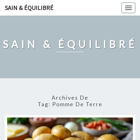
Skip
SAIN & ÉQUILIBRÉ
Togg
to
navig
content
SAIN & ÉQUILIBRÉ
Archives De
Tag:
Pomme De Terre