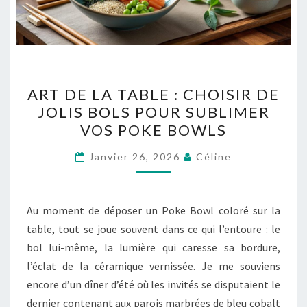
ART
ART DE LA TABLE : CHOISIR DE
DE
JOLIS BOLS POUR SUBLIMER
LA
VOS POKE BOWLS
TABLE
:
Janvier 26, 2026
Céline
CHOISIR
DE
JOLIS
Au moment de déposer un Poke Bowl coloré sur la
BOLS
table, tout se joue souvent dans ce qui l’entoure : le
POUR
bol lui-même, la lumière qui caresse sa bordure,
SUBLIMER
l’éclat de la céramique vernissée. Je me souviens
VOS
encore d’un dîner d’été où les invités se disputaient le
POKE
dernier contenant aux parois marbrées de bleu cobalt