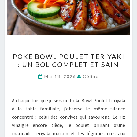
POKE
POKE BOWL POULET TERIYAKI
BOWL
: UN BOL COMPLET ET SAIN
POULET
TERIYAKI
Mai 18, 2026
Céline
:
UN
BOL
À chaque fois que je sers un Poke Bowl Poulet Teriyaki
COMPLET
à la table familiale, j’observe le même silence
ET
concentré : celui des convives qui savourent. Le riz
SAIN
vinaigré encore tiède, le poulet brillant d’une
marinade teriyaki maison et les légumes crus aux