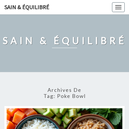
Skip
SAIN & ÉQUILIBRÉ
Togg
to
navig
content
SAIN & ÉQUILIBRÉ
Archives De
Tag:
Poke Bowl