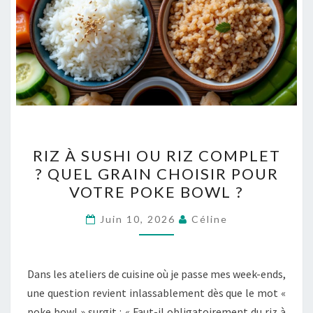
RIZ
RIZ À SUSHI OU RIZ COMPLET
À
? QUEL GRAIN CHOISIR POUR
SUSHI
VOTRE POKE BOWL ?
OU
RIZ
Juin 10, 2026
Céline
COMPLET
?
QUEL
Dans les ateliers de cuisine où je passe mes week-ends,
GRAIN
une question revient inlassablement dès que le mot «
CHOISIR
poke bowl » surgit : « Faut-il obligatoirement du riz à