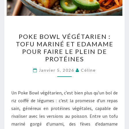
POKE
POKE BOWL VÉGÉTARIEN :
BOWL
TOFU MARINÉ ET EDAMAME
VÉGÉTARIEN
POUR FAIRE LE PLEIN DE
:
PROTÉINES
TOFU
MARINÉ
Janvier 5, 2026
Céline
ET
EDAMAME
Un Poke Bowl végétarien, c’est bien plus qu’un bol de
POUR
riz coiffé de légumes : c’est la promesse d’un repas
FAIRE
sain, généreux en protéines végétales, capable de
LE
rivaliser avec les versions au poisson. Entre un tofu
PLEIN
mariné gorgé d’umami, des fèves d’edamame
DE