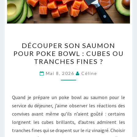
DÉCOUPER
DÉCOUPER SON SAUMON
SON
POUR POKE BOWL : CUBES OU
SAUMON
TRANCHES FINES ?
POUR
POKE
Mai 8, 2026
Céline
BOWL
:
CUBES
Quand je prépare un poke bowl au saumon pour le
OU
service du déjeuner, j’aime observer les réactions des
TRANCHES
convives avant même qu’ils n’aient goûté : certains
FINES
lorgnent les cubes brillants, d’autres admirent les
?
tranches fines qui se drapent sur le riz vinaigré. Choisir