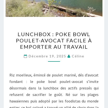
LUNCHBOX
LUNCHBOX : POKE BOWL
:
POULET-AVOCAT FACILE À
POKE
EMPORTER AU TRAVAIL
BOWL
POULET-
Décembre 19, 2025
Céline
AVOCAT
FACILE
À
Riz moelleux, émincé de poulet mariné, dés d’avocat
EMPORTER
fondant : le poke bowl poulet-avocat s’invite
AU
désormais dans la lunchbox des actifs pressés qui
TRAVAIL
refusent de sacrifier le goût. Né sur les plages
hawaïennes puis adopté par les foodistas du monde
entier, ce bol coloré a trouvé un allié de choix dans la