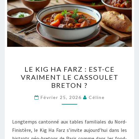
LE
LE KIG HA FARZ : EST-CE
KIG
VRAIMENT LE CASSOULET
HA
BRETON ?
FARZ
:
Février 25, 2026
Céline
EST-
CE
VRAIMENT
Longtemps cantonné aux tables familiales du Nord-
LE
Finistère, le Kig Ha Farz s’invite aujourd’hui dans les
CASSOULET
bistrots néo-bretons de Paris comme dans les food-