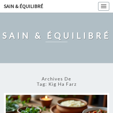
Skip
SAIN & ÉQUILIBRÉ
Togg
to
navig
content
SAIN & ÉQUILIBRÉ
Archives De
Tag:
Kig Ha Farz