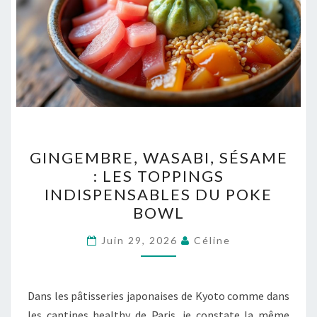
GINGEMBRE,
GINGEMBRE, WASABI, SÉSAME
WASABI,
: LES TOPPINGS
SÉSAME
INDISPENSABLES DU POKE
:
BOWL
LES
TOPPINGS
Juin 29, 2026
Céline
INDISPENSABLES
DU
Dans les pâtisseries japonaises de Kyoto comme dans
POKE
les cantines healthy de Paris, je constate la même
BOWL