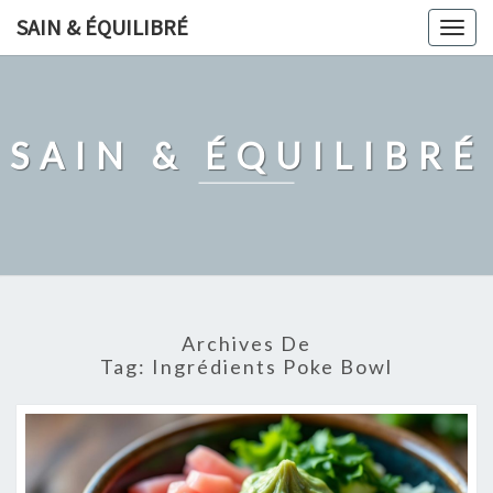
Skip
SAIN & ÉQUILIBRÉ
Togg
to
navig
content
SAIN & ÉQUILIBRÉ
Archives De
Tag:
Ingrédients Poke Bowl