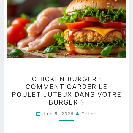
CHICKEN
CHICKEN BURGER :
BURGER
COMMENT GARDER LE
:
POULET JUTEUX DANS VOTRE
COMMENT
BURGER ?
GARDER
LE
Juin 5, 2026
Céline
POULET
JUTEUX