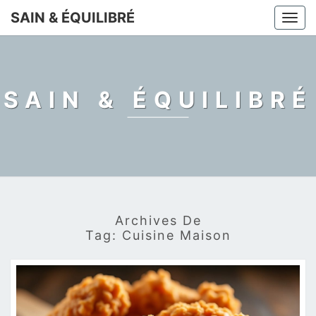
Skip
SAIN & ÉQUILIBRÉ
Togg
to
navi
content
SAIN & ÉQUILIBRÉ
Archives De
Tag:
Cuisine Maison