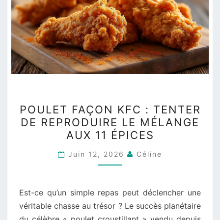
POULET
POULET FAÇON KFC : TENTER
FAÇON
DE REPRODUIRE LE MÉLANGE
KFC
AUX 11 ÉPICES
:
TENTER
Juin 12, 2026
Céline
DE
REPRODUIRE
LE
Est-ce qu’un simple repas peut déclencher une
MÉLANGE
véritable chasse au trésor ? Le succès planétaire
AUX
du célèbre « poulet croustillant » vendu depuis