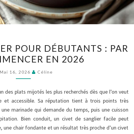
CIVET
IER POUR DÉBUTANTS : PAR
DE
MENCER EN 2026
SANGLIER
POUR
Mai 16, 2026
Céline
DÉBUTANTS
:
’un des plats mijotés les plus recherchés dès que l’on veut
PAR
ue et accessible. Sa réputation tient à trois points très
OÙ
e, une marinade qui demande du temps, puis une cuisson
COMMENCER
itation. Bien conduit, un civet de sanglier facile peut
EN
 une chair fondante et un résultat très proche d’un civet
2026