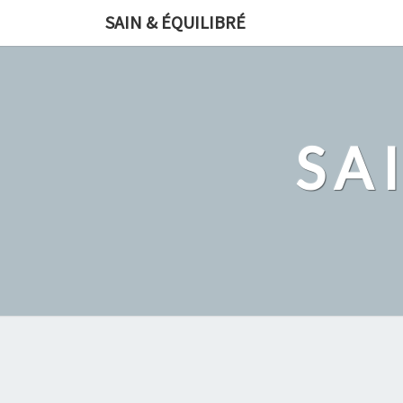
Skip
SAIN & ÉQUILIBRÉ
to
content
SA