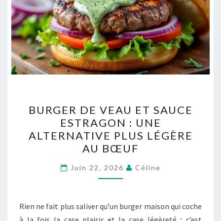
BURGER
BURGER DE VEAU ET SAUCE
DE
ESTRAGON : UNE
VEAU
ALTERNATIVE PLUS LÉGÈRE
ET
AU BŒUF
SAUCE
ESTRAGON
Juin 22, 2026
Céline
:
UNE
Rien ne fait plus saliver qu’un burger maison qui coche
ALTERNATIVE
à la fois la case plaisir et la case légèreté ; c’est
PLUS