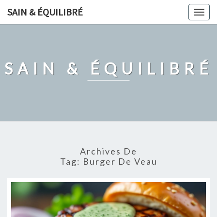
Skip
SAIN & ÉQUILIBRÉ
Togg
to
navig
content
SAIN & ÉQUILIBRÉ
Archives De
Tag:
Burger De Veau