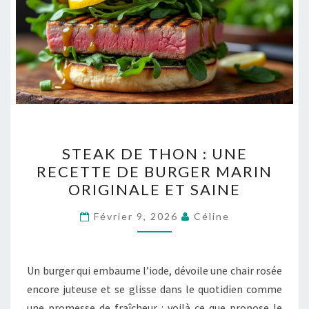
STEAK
STEAK DE THON : UNE
DE
RECETTE DE BURGER MARIN
THON
ORIGINALE ET SAINE
:
UNE
Février 9, 2026
Céline
RECETTE
DE
BURGER
Un burger qui embaume l’iode, dévoile une chair rosée
MARIN
encore juteuse et se glisse dans le quotidien comme
ORIGINALE
une promesse de fraîcheur : voilà ce que propose le