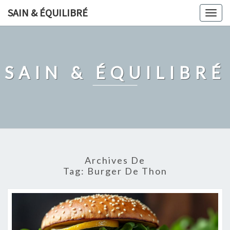
Skip
SAIN & ÉQUILIBRÉ
Togg
to
navig
content
SAIN & ÉQUILIBRÉ
Archives De
Tag:
Burger De Thon