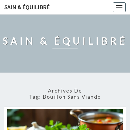
Skip
SAIN & ÉQUILIBRÉ
Togg
to
navig
content
SAIN & ÉQUILIBRÉ
Archives De
Tag:
Bouillon Sans Viande