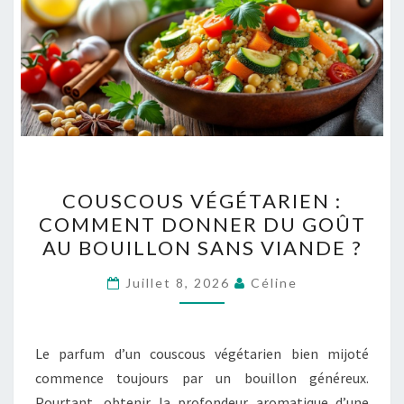
COUSCOUS
COUSCOUS VÉGÉTARIEN :
VÉGÉTARIEN
COMMENT DONNER DU GOÛT
:
AU BOUILLON SANS VIANDE ?
COMMENT
DONNER
Juillet 8, 2026
Céline
DU
GOÛT
AU
Le parfum d’un couscous végétarien bien mijoté
BOUILLON
commence toujours par un bouillon généreux.
SANS
Pourtant, obtenir la profondeur aromatique d’une